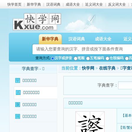
快学首页
|
新华字典
|
汉语词典
|
成语大全
|
近义词大全
|
反义词大全
|
新华字典
汉语词典
成语大全
近义
查询方式:
汉字或拼音
笔顺
五笔编码
仓颉编码
当前位置：
快学网
>
在线字典
>
𧭂字查
字典查字 - 𧭂
𧭂字基本信息
字典查字：
𧭂字输入法查询
𧭂字基本信息
𧭂字康熙字典
【基本
𧭂字相关词语
【简/繁