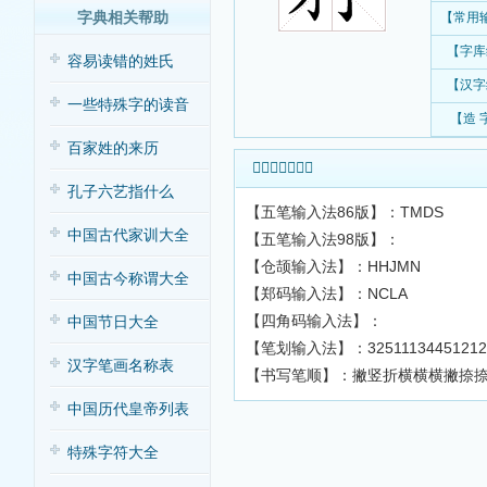
字典相关帮助
【常用
【字库
容易读错的姓氏
【汉字
一些特殊字的读音
【造 
百家姓的来历
𨊎字输入法查询
孔子六艺指什么
【五笔输入法86版】：TMDS
中国古代家训大全
【五笔输入法98版】：
【仓颉输入法】：HHJMN
中国古今称谓大全
【郑码输入法】：NCLA
【四角码输入法】：
中国节日大全
【笔划输入法】：32511134451212
汉字笔画名称表
【书写笔顺】：撇竖折横横横撇捺
中国历代皇帝列表
特殊字符大全