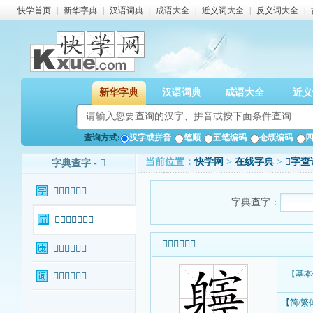
快学首页
|
新华字典
|
汉语词典
|
成语大全
|
近义词大全
|
反义词大全
|
新华字典
汉语词典
成语大全
近义
查询方式:
汉字或拼音
笔顺
五笔编码
仓颉编码
当前位置：
快学网
>
在线字典
>
𨊎字查
字典查字 - 𨊎
𨊎字基本信息
字典查字：
𨊎字输入法查询
𨊎字基本信息
𨊎字康熙字典
【基本
𨊎字相关词语
【简/繁