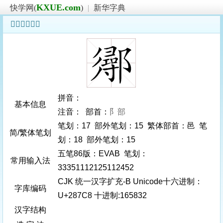
KXUE.com
快学网(
)
|
新华字典
𨟈字基本信息
拼音：
基本信息
注音： 部首：
阝部
笔划：17 部外笔划：15 繁体部首：邑 笔
简/繁体笔划
划：18 部外笔划：15
五笔86版：EVAB 笔划：
常用输入法
33351112125112452
CJK 统一汉字扩充-B Unicode十六进制：
字库编码
U+287C8 十进制:165832
汉字结构