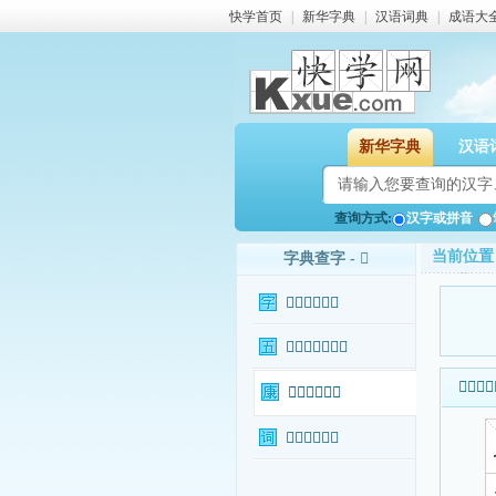
快学首页
|
新华字典
|
汉语词典
|
成语大
新华字典
汉语
查询方式:
汉字或拼音
当前位置
字典查字 - 𨾁
𨾁字基本信息
𨾁字输入法查询
𨾁字基本
𨾁字康熙字典
𨾁字相关词语