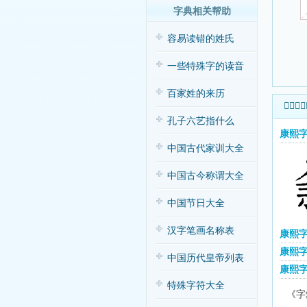
字典相关帮助
容易读错的姓氏
一些特殊字的读音
百家姓的来历
𨾁字康
孔子六艺指什么
康熙字
中国古代家训大全
中国古今称谓大全
中国节日大全
汉字笔画名称表
康熙
康熙字
中国历代皇帝列表
康熙
特殊字符大全
《字