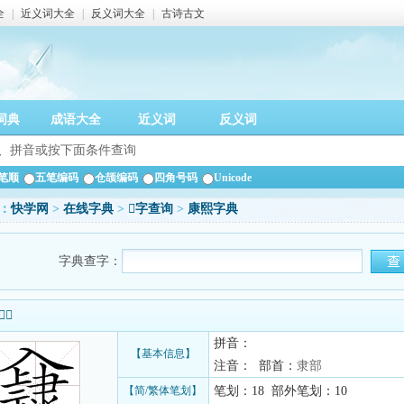
全
|
近义词大全
|
反义词大全
|
古诗古文
词典
成语大全
近义词
反义词
笔顺
五笔编码
仓颉编码
四角号码
Unicode
：
快学网
>
在线字典
>
𨾁字查询
>
康熙字典
字典查字：
信息
拼音：
【基本信息】
注音： 部首：
隶部
【简/繁体笔划】
笔划：18 部外笔划：10