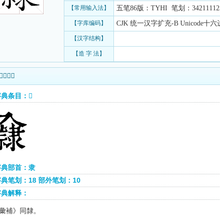
【常用输入法】
五笔86版：TYHI 笔划：342111123
【字库编码】
CJK 统一汉字扩充-B Unicode十六进
【汉字结构】
【造 字 法】
熙字典查询
典条目：𨾁
字典部首：隶
典笔划：18 部外笔划：10
字典解释：
彙補》同隸。