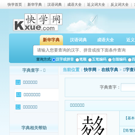
快学首页
|
新华字典
|
汉语词典
|
成语大全
|
近义词大全
|
反义词大全
|
新华字典
汉语词典
成语大全
近义
查询方式:
汉字或拼音
笔顺
五笔编码
仓颉编码
当前位置：
快学网
>
在线字典
>
𪤽字查
字典查字 - 𪤽
𪤽字基本信息
字典查字：
𪤽字输入法查询
𪤽字基本信息
𪤽字相关词语
【基本
字典相关帮助
【简/繁