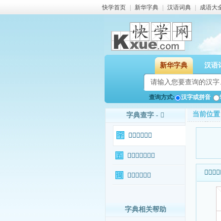
快学首页
|
新华字典
|
汉语词典
|
成语大
新华字典
汉语
查询方式:
汉字或拼音
当前位置
字典查字 - 𫃂
𫃂字基本信息
𫃂字输入法查询
𫃂字基本
𫃂字相关词语
字典相关帮助