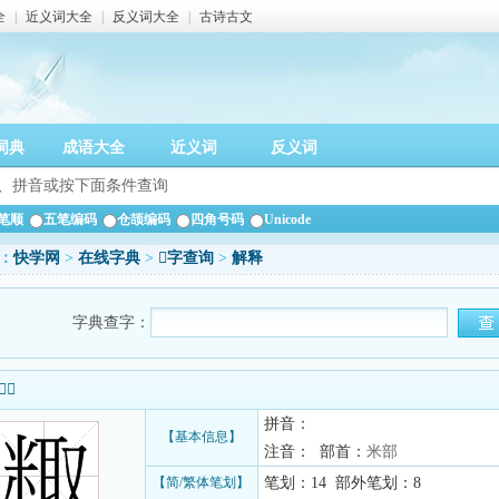
全
|
近义词大全
|
反义词大全
|
古诗古文
词典
成语大全
近义词
反义词
笔顺
五笔编码
仓颉编码
四角号码
Unicode
：
快学网
>
在线字典
>
𫃂字查询
>
解释
字典查字：
信息
拼音：
【基本信息】
注音： 部首：
米部
【简/繁体笔划】
笔划：14 部外笔划：8