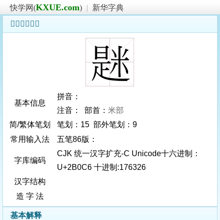
KXUE.com
快学网(
)
|
新华字典
𫃆字基本信息
拼音：
基本信息
注音： 部首：
米部
简/繁体笔划
笔划：15 部外笔划：9
常用输入法
五笔86版：
CJK 统一汉字扩充-C Unicode十六进制：
字库编码
U+2B0C6 十进制:176326
汉字结构
造 字 法
基本解释