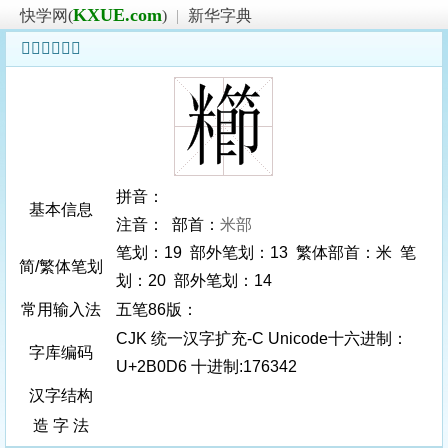
KXUE.com
快学网(
)
|
新华字典
𫃖字基本信息
拼音：
基本信息
注音： 部首：
米部
笔划：19 部外笔划：13 繁体部首：米 笔
简/繁体笔划
划：20 部外笔划：14
常用输入法
五笔86版：
CJK 统一汉字扩充-C Unicode十六进制：
字库编码
U+2B0D6 十进制:176342
汉字结构
造 字 法