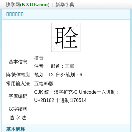
KXUE.com
快学网(
)
|
新华字典
𫆂字基本信息
拼音：
基本信息
注音： 部首：
耳部
简/繁体笔划
笔划：12 部外笔划：6
常用输入法
五笔86版：
CJK 统一汉字扩充-C Unicode十六进制：
字库编码
U+2B182 十进制:176514
汉字结构
造 字 法
基本解释