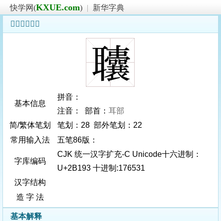
KXUE.com
快学网(
)
|
新华字典
𫆓字基本信息
拼音：
基本信息
注音： 部首：
耳部
简/繁体笔划
笔划：28 部外笔划：22
常用输入法
五笔86版：
CJK 统一汉字扩充-C Unicode十六进制：
字库编码
U+2B193 十进制:176531
汉字结构
造 字 法
基本解释