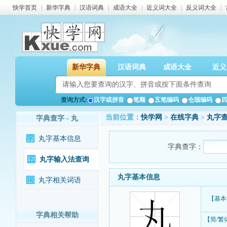
快学首页
|
新华字典
|
汉语词典
|
成语大全
|
近义词大全
|
反义词大全
|
新华字典
汉语词典
成语大全
近义
查询方式:
汉字或拼音
笔顺
五笔编码
仓颉编码
当前位置：
快学网
>
在线字典
>
丸字
字典查字 - 丸
丸字基本信息
字典查字：
丸字输入法查询
丸字基本信息
丸字相关词语
【基本
字典相关帮助
【简/繁