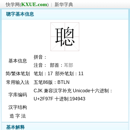
KXUE.com
快学网(
)
|
新华字典
聰字基本信息
拼音：
基本信息
注音： 部首：
耳部
简/繁体笔划
笔划：17 部外笔划：11
常用输入法
五笔86版：BTLN
CJK 兼容汉字补充 Unicode十六进制：
字库编码
U+2F97F 十进制:194943
汉字结构
造 字 法
基本解释