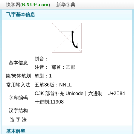
KXUE.com
快学网(
)
|
新华字典
⺄字基本信息
拼音：
基本信息
注音： 部首：
乙部
简/繁体笔划
笔划：1
常用输入法
五笔86版：NNLL
CJK 部首补充 Unicode十六进制：U+2E84
字库编码
十进制:11908
汉字结构
造 字 法
基本解释