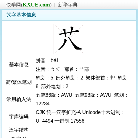
KXUE.com
快学网(
)
|
新华字典
䒔字基本信息
bài
拼音：
基本信息
注音：ㄅㄞˋ 部首：
艹部
笔划：5 部外笔划：2 繁体部首：艸 笔划：
简/繁体笔划
8 部外笔划：2
五笔86版：AWU 五笔98版：AWU 笔划：
常用输入法
12234
CJK 统一汉字扩充-A Unicode十六进制：
字库编码
U+4494 十进制:17556
汉字结构