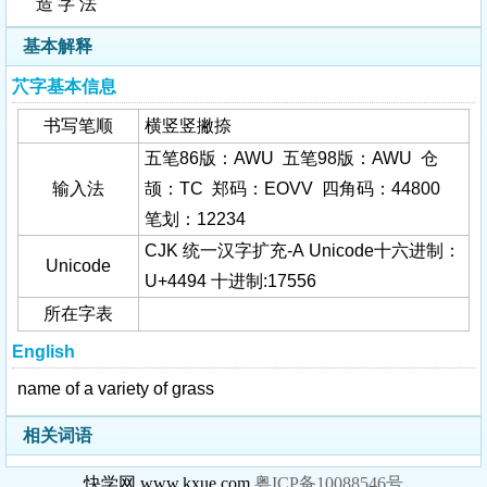
造 字 法
基本解释
䒔字基本信息
书写笔顺
横竖竖撇捺
五笔86版：AWU 五笔98版：AWU 仓
输入法
颉：TC 郑码：EOVV 四角码：44800
笔划：12234
CJK 统一汉字扩充-A Unicode十六进制：
Unicode
U+4494 十进制:17556
所在字表
English
name of a variety of grass
相关词语
快学网 www.kxue.com
粤ICP备10088546号