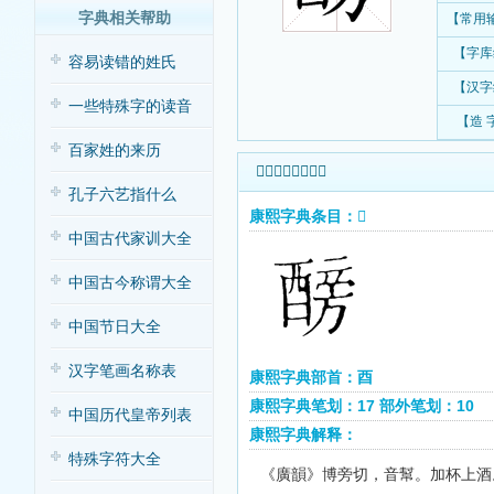
字典相关帮助
【常用
【字库
容易读错的姓氏
【汉字
一些特殊字的读音
【造 
百家姓的来历
𨢐字康熙字典查询
孔子六艺指什么
康熙字典条目：𨢐
中国古代家训大全
中国古今称谓大全
中国节日大全
汉字笔画名称表
康熙字典部首：酉
康熙字典笔划：17 部外笔划：10
中国历代皇帝列表
康熙字典解释：
特殊字符大全
《廣韻》博旁切，音幫。加杯上酒