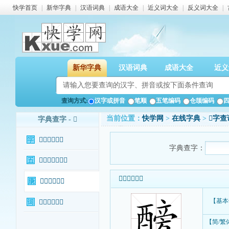
快学首页
|
新华字典
|
汉语词典
|
成语大全
|
近义词大全
|
反义词大全
|
新华字典
汉语词典
成语大全
近义
查询方式:
汉字或拼音
笔顺
五笔编码
仓颉编码
当前位置：
快学网
>
在线字典
>
𨢐字查
字典查字 - 𨢐
𨢐字基本信息
字典查字：
𨢐字输入法查询
𨢐字基本信息
𨢐字康熙字典
【基本
𨢐字相关词语
【简/繁