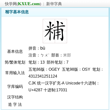
KXUE.com
快学网(
)
|
新华字典
䊇字基本信息
bù
拼音：
基本信息
注音：ㄅㄨˋ 部首：
米部
简/繁体笔划
笔划：13 部外笔划：7
五笔86版：OGEY 五笔98版：OSY 笔划：
常用输入法
4312341251124
CJK 统一汉字扩充-A Unicode十六进制：
字库编码
U+4287 十进制:17031
汉字结构
造 字 法