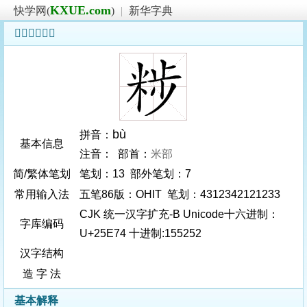
KXUE.com
快学网(
)
|
新华字典
𥹴字基本信息
bù
拼音：
基本信息
注音： 部首：
米部
简/繁体笔划
笔划：13 部外笔划：7
常用输入法
五笔86版：OHIT 笔划：4312342121233
CJK 统一汉字扩充-B Unicode十六进制：
字库编码
U+25E74 十进制:155252
汉字结构
造 字 法
基本解释