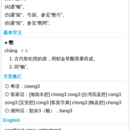
(4)通“暢”。
(5)通“韔”。弓袋。参见“鬯弓”。
(6)通“悵”。参见“鬯罔”。
基本字义
●
鬯
chàng ㄔㄤˋ
1. 古代祭祀用的酒，用郁金草酿黑黍而成。
2. 同“
畅
”。
方言集汇
◎ 粤语：coeng3
◎ 客家话：[海陆丰腔] chong3 zong3 [台湾四县腔] cong3
zong3 [宝安腔] cong3 [客英字典] chong3 [梅县腔] chong3
◎ 潮州话：胎央3（暢），tiang3
English