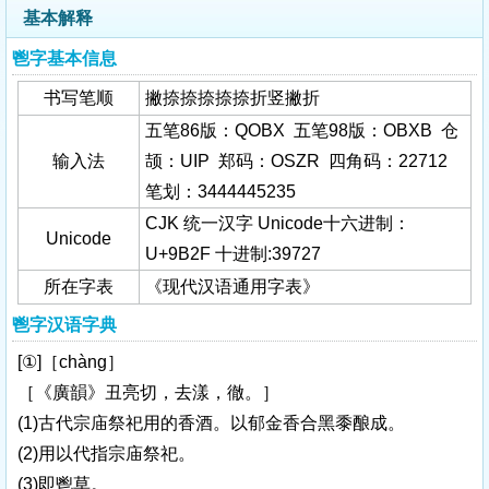
基本解释
鬯字基本信息
书写笔顺
撇捺捺捺捺捺折竖撇折
五笔86版：QOBX 五笔98版：OBXB 仓
输入法
颉：UIP 郑码：OSZR 四角码：22712
笔划：3444445235
CJK 统一汉字 Unicode十六进制：
Unicode
U+9B2F 十进制:39727
所在字表
《现代汉语通用字表》
鬯字汉语字典
[①]［chàng］
［《廣韻》丑亮切，去漾，徹。］
(1)古代宗庙祭祀用的香酒。以郁金香合黑黍酿成。
(2)用以代指宗庙祭祀。
(3)即鬯草。