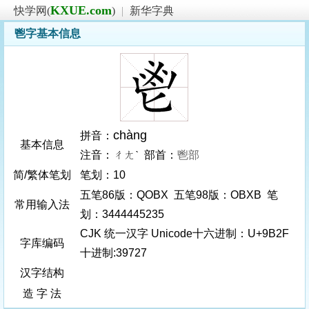
KXUE.com
快学网(
)
|
新华字典
鬯字基本信息
chàng
拼音：
基本信息
注音：ㄔㄤˋ 部首：
鬯部
简/繁体笔划
笔划：10
五笔86版：QOBX 五笔98版：OBXB 笔
常用输入法
划：3444445235
CJK 统一汉字 Unicode十六进制：U+9B2F
字库编码
十进制:39727
汉字结构
造 字 法