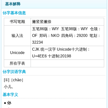
基本解释
仦字基本信息
书写笔顺
撇竖竖撇捺
五笔86版：WIY 五笔98版：WIY 仓颉：
输入法
OF 郑码：NKO 四角码：29200 笔划：
32234
CJK 统一汉字 Unicode十六进制：
Unicode
U+4EE6 十进制:20198
所在字表
仦字汉语字典
[①]［chào］
小儿。
基本字义
●
仦