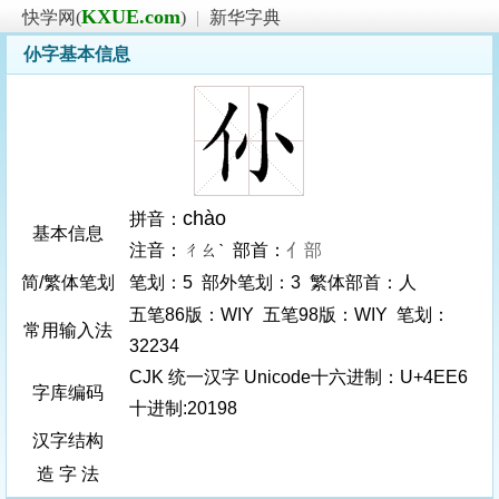
KXUE.com
快学网(
)
|
新华字典
仦字基本信息
chào
拼音：
基本信息
注音：ㄔㄠˋ 部首：
亻部
简/繁体笔划
笔划：5 部外笔划：3 繁体部首：人
五笔86版：WIY 五笔98版：WIY 笔划：
常用输入法
32234
CJK 统一汉字 Unicode十六进制：U+4EE6
字库编码
十进制:20198
汉字结构
造 字 法