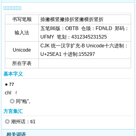
𥺡字基本信息
书写笔顺
捺撇横竖撇捺折竖撇横折竖折
五笔86版：OBTB 仓颉：FDNLD 郑码：
输入法
UFMY 笔划：4312345231525
CJK 统一汉字扩充-B Unicode十六进制：
Unicode
U+25EA1 十进制:155297
所在字表
基本字义
●
??
chī ㄔ
◎ 同“
粚
”。
方言集汇
◎ 潮州话：ti1
相关词语