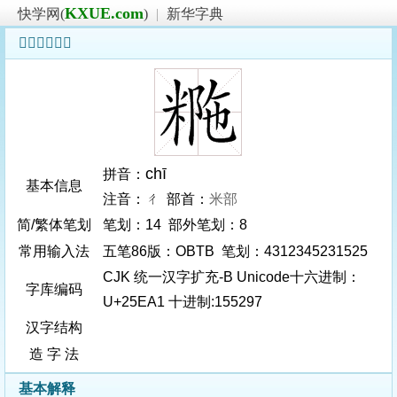
KXUE.com
快学网(
)
|
新华字典
𥺡字基本信息
chī
拼音：
基本信息
注音：ㄔ 部首：
米部
简/繁体笔划
笔划：14 部外笔划：8
常用输入法
五笔86版：OBTB 笔划：4312345231525
CJK 统一汉字扩充-B Unicode十六进制：
字库编码
U+25EA1 十进制:155297
汉字结构
造 字 法
基本解释