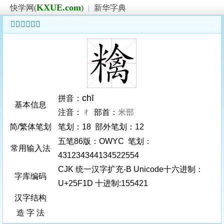
KXUE.com
快学网(
)
|
新华字典
𥼝字基本信息
chī
拼音：
基本信息
注音：ㄔ 部首：
米部
简/繁体笔划
笔划：18 部外笔划：12
五笔86版：OWYC 笔划：
常用输入法
431234344134522554
CJK 统一汉字扩充-B Unicode十六进制：
字库编码
U+25F1D 十进制:155421
汉字结构
造 字 法