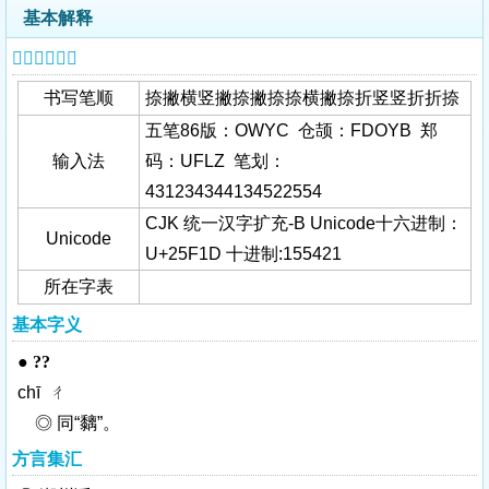
基本解释
𥼝字基本信息
书写笔顺
捺撇横竖撇捺撇捺捺横撇捺折竖竖折折捺
五笔86版：OWYC 仓颉：FDOYB 郑
输入法
码：UFLZ 笔划：
431234344134522554
CJK 统一汉字扩充-B Unicode十六进制：
Unicode
U+25F1D 十进制:155421
所在字表
基本字义
●
??
chī ㄔ
◎ 同“
黐
”。
方言集汇