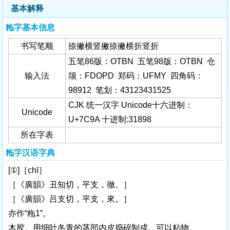
基本解释
粚字基本信息
书写笔顺
捺撇横竖撇捺撇横折竖折
五笔86版：OTBN 五笔98版：OTBN 仓
输入法
颉：FDOPD 郑码：UFMY 四角码：
98912 笔划：43123431525
CJK 统一汉字 Unicode十六进制：
Unicode
U+7C9A 十进制:31898
所在字表
粚字汉语字典
[①]［chī］
［《廣韻》丑知切，平支，徹。］
［《廣韻》吕支切，平支，來。］
亦作“粚1”。
木胶。用细叶冬青的茎部内皮捣碎制成。可以粘物。