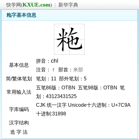
KXUE.com
快学网(
)
|
新华字典
粚字基本信息
chī
拼音：
基本信息
注音：ㄔ 部首：
米部
简/繁体笔划
笔划：11 部外笔划：5
五笔86版：OTBN 五笔98版：OTBN 笔
常用输入法
划：43123431525
CJK 统一汉字 Unicode十六进制：U+7C9A
字库编码
十进制:31898
汉字结构
造 字 法