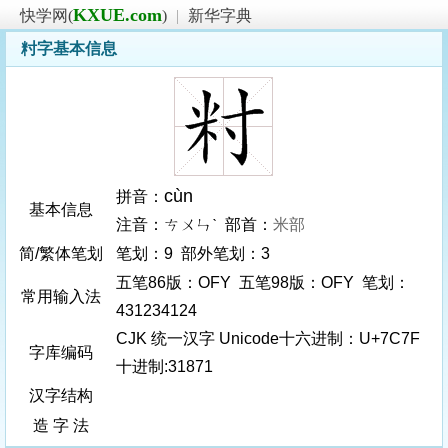
KXUE.com
快学网(
)
|
新华字典
籿字基本信息
cùn
拼音：
基本信息
注音：ㄘㄨㄣˋ 部首：
米部
简/繁体笔划
笔划：9 部外笔划：3
五笔86版：OFY 五笔98版：OFY 笔划：
常用输入法
431234124
CJK 统一汉字 Unicode十六进制：U+7C7F
字库编码
十进制:31871
汉字结构
造 字 法