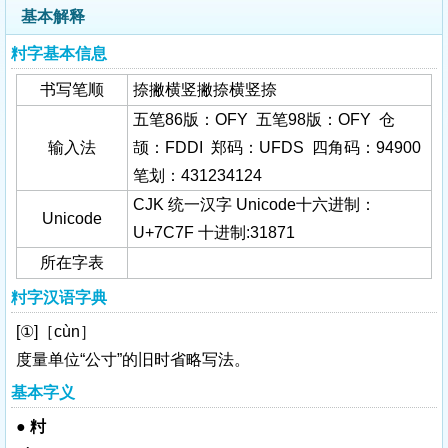
基本解释
籿字基本信息
书写笔顺
捺撇横竖撇捺横竖捺
五笔86版：OFY 五笔98版：OFY 仓
输入法
颉：FDDI 郑码：UFDS 四角码：94900
笔划：431234124
CJK 统一汉字 Unicode十六进制：
Unicode
U+7C7F 十进制:31871
所在字表
籿字汉语字典
[①]［cùn］
度量单位“公寸”的旧时省略写法。
基本字义
●
籿