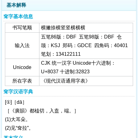
基本解释
耷字基本信息
书写笔顺
横撇捺横竖竖横横横
五笔86版：DBF 五笔98版：DBF 仓
输入法
颉：KSJ 郑码：GDCE 四角码：40401
笔划：134122111
CJK 统一汉字 Unicode十六进制：
Unicode
U+8037 十进制:32823
所在字表
《现代汉语通用字表》
耷字汉语字典
[①]［dā］
［《廣韻》都榼切，入盍，端。］
(1)大耳朵。
(2)见“耷拉”。