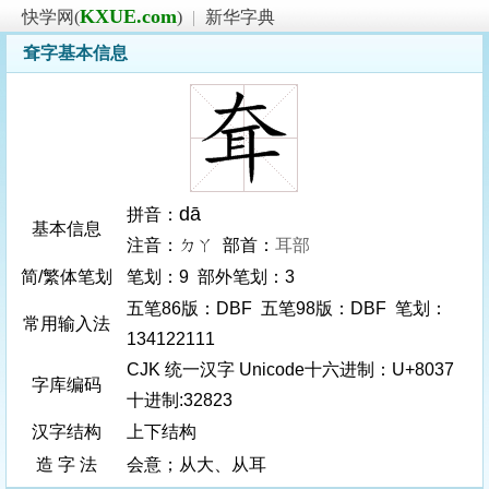
KXUE.com
快学网(
)
|
新华字典
耷字基本信息
dā
拼音：
基本信息
注音：ㄉㄚ 部首：
耳部
简/繁体笔划
笔划：9 部外笔划：3
五笔86版：DBF 五笔98版：DBF 笔划：
常用输入法
134122111
CJK 统一汉字 Unicode十六进制：U+8037
字库编码
十进制:32823
汉字结构
上下结构
造 字 法
会意；从大、从耳