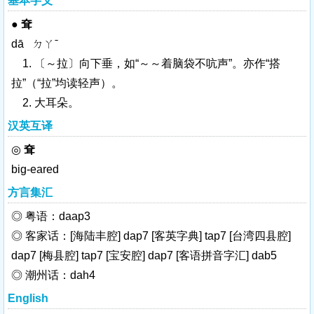
基本字义
●
耷
dā ㄉㄚˉ
1. 〔～拉〕向下垂，如“～～着脑袋不吭声”。亦作“搭
拉”（“
拉
”均读轻声）。
2. 大耳朵。
汉英互译
◎
耷
big-eared
方言集汇
◎ 粤语：daap3
◎ 客家话：[海陆丰腔] dap7 [客英字典] tap7 [台湾四县腔]
dap7 [梅县腔] tap7 [宝安腔] dap7 [客语拼音字汇] dab5
◎ 潮州话：dah4
English