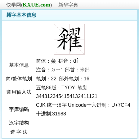
KXUE.com
快学网(
)
|
新华字典
糴字基本信息
dí
简体：籴 拼音：
基本信息
注音：ㄉㄧˊ 部首：
米部
简/繁体笔划
笔划：22 部外笔划：16
五笔86版：TYOY 笔划：
常用输入法
3443123454154132411121
CJK 统一汉字 Unicode十六进制：U+7CF4
字库编码
十进制:31988
汉字结构
造 字 法