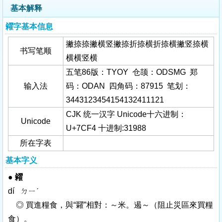
基本解释
糴字基本信息
撇捺捺撇横竖撇捺折捺横折捺横撇竖捺横
书写笔顺
横横竖横
五笔86版：TYOY 仓颉：ODSMG 郑
输入法
码：ODAN 四角码：87915 笔划：
3443123454154132411121
CJK 统一汉字 Unicode十六进制：
Unicode
U+7CF4 十进制:31988
所在字表
基本字义
●
糴
dí ㄉㄧˊ
◎ 買進糧食，與“
糶
”相對：～米。遏～（阻止災區來買糧
食）。