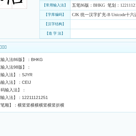
【常用输入法】
五笔86版：BHKG 笔划：12211121
【字库编码】
CJK 统一汉字扩充-B Unicode十六进
【汉字结构】
【造 字 法】
入法查询
输入法86版】：BHKG
输入法98版】：
输入法】：SJYR
输入法】：CEIJ
角码输入法】：
输入法】：12211121251
写笔顺】：横竖竖横横横竖横竖折横