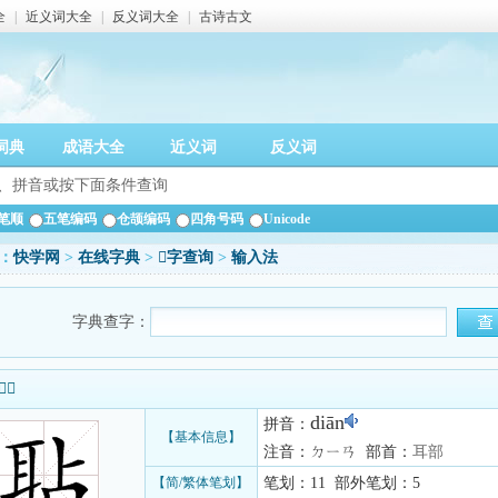
全
|
近义词大全
|
反义词大全
|
古诗古文
词典
成语大全
近义词
反义词
笔顺
五笔编码
仓颉编码
四角号码
Unicode
：
快学网
>
在线字典
>
𦕒字查询
>
输入法
字典查字：
信息
diān
拼音：
【基本信息】
注音：ㄉㄧㄢ 部首：
耳部
【简/繁体笔划】
笔划：11 部外笔划：5