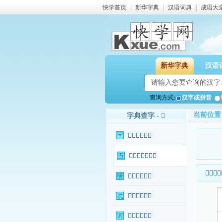
快学首页
|
新华字典
|
汉语词典
|
成语大
新华字典
汉语
查询方式:
汉字或拼音
当前位置
字典查字 - 𦕒
𦕒字基本信息
𦕒字输入法查询
𦕒字基本
𦕒字康熙字典
𦕒字说文解字
𦕒字相关词语