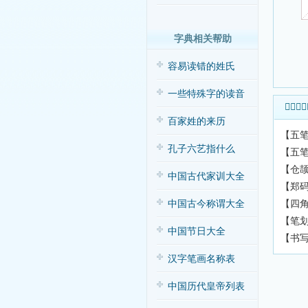
字典相关帮助
容易读错的姓氏
一些特殊字的读音
𦕒字输
百家姓的来历
【五笔
孔子六艺指什么
【五笔
【仓颉
中国古代家训大全
【郑码
【四
中国古今称谓大全
【笔划
中国节日大全
【书
汉字笔画名称表
中国历代皇帝列表