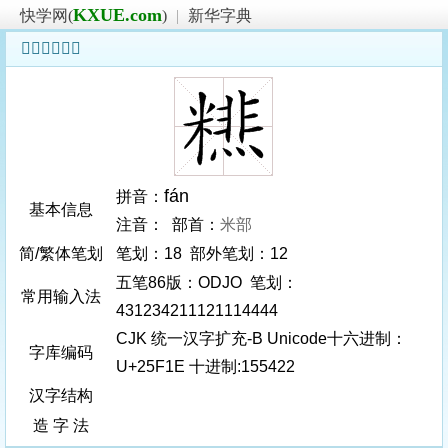
KXUE.com
快学网(
)
|
新华字典
𥼞字基本信息
fán
拼音：
基本信息
注音： 部首：
米部
简/繁体笔划
笔划：18 部外笔划：12
五笔86版：ODJO 笔划：
常用输入法
431234211121114444
CJK 统一汉字扩充-B Unicode十六进制：
字库编码
U+25F1E 十进制:155422
汉字结构
造 字 法