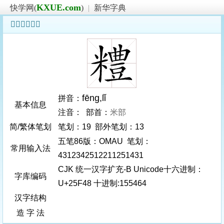
KXUE.com
快学网(
)
|
新华字典
𥽈字基本信息
fēng
,lǐ
拼音：
基本信息
注音： 部首：
米部
简/繁体笔划
笔划：19 部外笔划：13
五笔86版：OMAU 笔划：
常用输入法
4312342512211251431
CJK 统一汉字扩充-B Unicode十六进制：
字库编码
U+25F48 十进制:155464
汉字结构
造 字 法