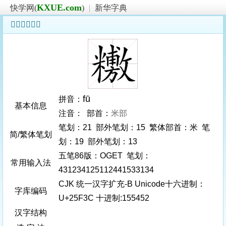
KXUE.com
快学网(
)
|
新华字典
𥼼字基本信息
fū
拼音：
基本信息
注音： 部首：
米部
笔划：21 部外笔划：15 繁体部首：米 笔
简/繁体笔划
划：19 部外笔划：13
五笔86版：OGET 笔划：
常用输入法
431234125112441533134
CJK 统一汉字扩充-B Unicode十六进制：
字库编码
U+25F3C 十进制:155452
汉字结构