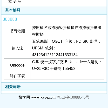
造 字 法
基本解释
𥼼字基本信息
捺撇横竖撇捺横竖折横横竖捺捺横折撇撇
书写笔顺
横撇捺
五笔86版：OGET 仓颉：FDISK 郑码：
输入法
UFSM 笔划：
431234125112441533134
CJK 统一汉字扩充-B Unicode十六进制：
Unicode
U+25F3C 十进制:155452
所在字表
相关词语
快学网 www.kxue.com
粤ICP备10088546号