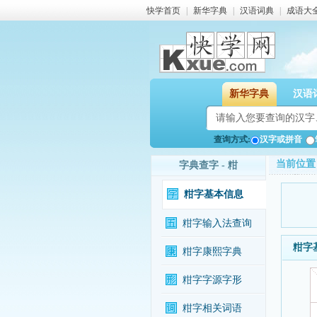
快学首页
|
新华字典
|
汉语词典
|
成语大
新华字典
汉语
查询方式:
汉字或拼音
当前位置
字典查字 - 粓
粓字基本信息
粓字输入法查询
粓字
粓字康熙字典
粓字字源字形
粓字相关词语