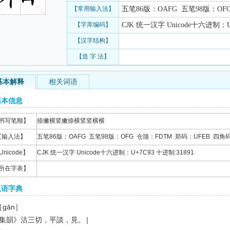
【常用输入法】
五笔86版：OAFG 五笔98版：OFG 
【字库编码】
CJK 统一汉字 Unicode十六进制：U+
【汉字结构】
【造 字 法】
基本解释
相关词语
基本信息
书写笔顺】
捺撇横竖撇捺横竖竖横横
【输入法】
五笔86版：OAFG 五笔98版：OFG 仓颉：FDTM 郑码：UFEB 四角码：
Unicode】
CJK 统一汉字 Unicode十六进制：U+7C93 十进制:31891
所在字表】
汉语字典
［gān］
集韻》沽三切，平談，見。］