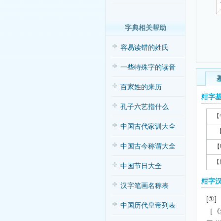
字典相关帮助
容易读错的姓氏
一些特殊字的读音
百家姓的来历
粓字
孔子六艺指什么
【
中国古代家训大全
中国古今称谓大全
【
【
中国节日大全
粓字
汉字笔画名称表
[①]
中国历代皇帝列表
［《