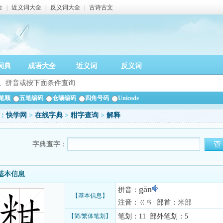
全
|
近义词大全
|
反义词大全
|
古诗古文
词典
成语大全
近义词
反义词
笔顺
五笔编码
仓颉编码
四角号码
Unicode
：
快学网
>
在线字典
>
粓字查询
>
解释
字典查字：
基本信息
gān
拼音：
【基本信息】
注音：ㄍㄢ 部首：
米部
【简/繁体笔划】
笔划：11 部外笔划：5