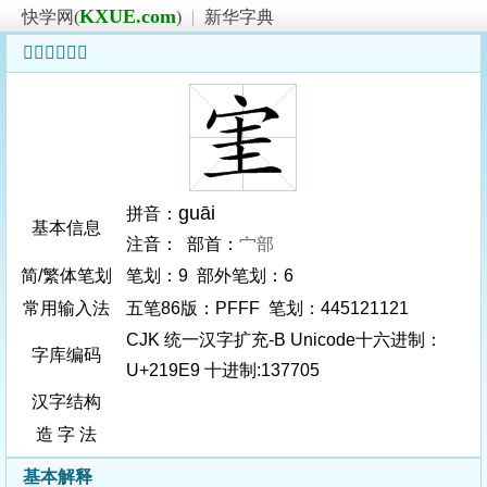
KXUE.com
快学网(
)
|
新华字典
𡧩字基本信息
guāi
拼音：
基本信息
注音： 部首：
宀部
简/繁体笔划
笔划：9 部外笔划：6
常用输入法
五笔86版：PFFF 笔划：445121121
CJK 统一汉字扩充-B Unicode十六进制：
字库编码
U+219E9 十进制:137705
汉字结构
造 字 法
基本解释