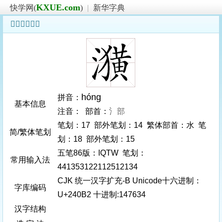
KXUE.com
快学网(
)
|
新华字典
𤂲字基本信息
hóng
拼音：
基本信息
注音： 部首：
氵部
笔划：17 部外笔划：14 繁体部首：水 笔
简/繁体笔划
划：18 部外笔划：15
五笔86版：IQTW 笔划：
常用输入法
441353122112512134
CJK 统一汉字扩充-B Unicode十六进制：
字库编码
U+240B2 十进制:147634
汉字结构