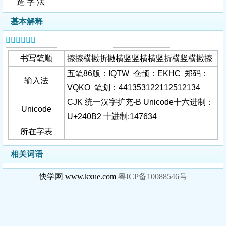
造 字 法
基本解释
𤂲字基本信息
书写笔顺
捺捺横撇折撇横竖竖横横竖折横竖横撇捺
五笔86版：IQTW 仓颉：EKHC 郑码：
输入法
VQKO 笔划：441353122112512134
CJK 统一汉字扩充-B Unicode十六进制：
Unicode
U+240B2 十进制:147634
所在字表
相关词语
快学网 www.kxue.com
粤ICP备10088546号