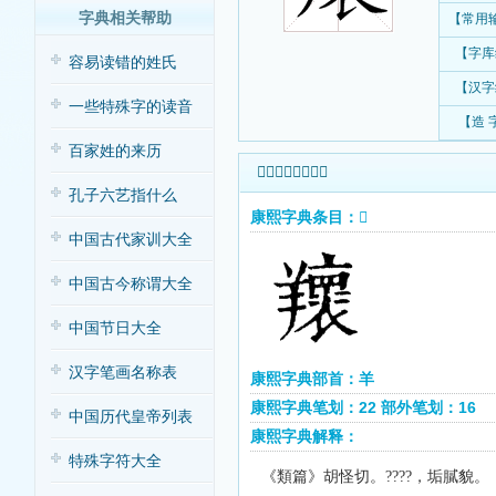
字典相关帮助
【常用
【字库
容易读错的姓氏
【汉字
一些特殊字的读音
【造 
百家姓的来历
𦏨字康熙字典查询
孔子六艺指什么
康熙字典条目：𦏨
中国古代家训大全
中国古今称谓大全
中国节日大全
汉字笔画名称表
康熙字典部首：羊
康熙字典笔划：22 部外笔划：16
中国历代皇帝列表
康熙字典解释：
特殊字符大全
《類篇》胡怪切。
，垢膩貌。
??
??