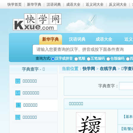
快学首页
|
新华字典
|
汉语词典
|
成语大全
|
近义词大全
|
反义词大全
|
新华字典
汉语词典
成语大全
近义
查询方式:
汉字或拼音
笔顺
五笔编码
仓颉编码
当前位置：
快学网
>
在线字典
>
𦏨字查
字典查字 - 𦏨
𦏨字基本信息
字典查字：
𦏨字输入法查询
𦏨字基本信息
𦏨字康熙字典
【基本
𦏨字相关词语
【简/繁