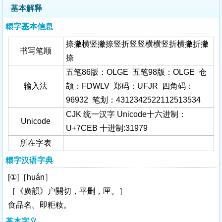
基本解释
糫字基本信息
捺撇横竖撇捺竖折竖竖横横竖折横撇折撇
书写笔顺
捺
五笔86版：OLGE 五笔98版：OLGE 仓
输入法
颉：FDWLV 郑码：UFJR 四角码：
96932 笔划：4312342522112513534
CJK 统一汉字 Unicode十六进制：
Unicode
U+7CEB 十进制:31979
所在字表
糫字汉语字典
[①]［huán］
［《廣韻》户關切，平删，匣。］
食品名。即粔籹。
基本字义