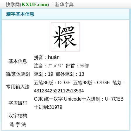
KXUE.com
快学网(
)
|
新华字典
糫字基本信息
huán
拼音：
基本信息
注音：ㄏㄨㄢˊ 部首：
米部
简/繁体笔划
笔划：19 部外笔划：13
五笔86版：OLGE 五笔98版：OLGE 笔划：
常用输入法
4312342522112513534
CJK 统一汉字 Unicode十六进制：U+7CEB
字库编码
十进制:31979
汉字结构
造 字 法