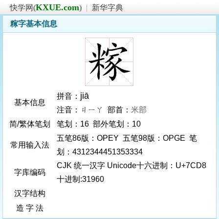
KXUE.com
快学网(
)
|
新华字典
糘字基本信息
jiā
拼音：
基本信息
注音：ㄐㄧㄚ 部首：
米部
简/繁体笔划
笔划：16 部外笔划：10
五笔86版：OPEY 五笔98版：OPGE 笔
常用输入法
划：4312344451353334
CJK 统一汉字 Unicode十六进制：U+7CD8
字库编码
十进制:31960
汉字结构
造 字 法