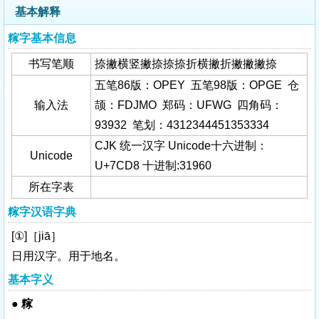
基本解释
糘字基本信息
书写笔顺
捺撇横竖撇捺捺捺折横撇折撇撇撇捺
五笔86版：OPEY 五笔98版：OPGE 仓
输入法
颉：FDJMO 郑码：UFWG 四角码：
93932 笔划：4312344451353334
CJK 统一汉字 Unicode十六进制：
Unicode
U+7CD8 十进制:31960
所在字表
糘字汉语字典
[①]［jiā］
日用汉字。用于地名。
基本字义
●
糘