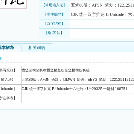
【常用输入法】
五笔86版：AFSN 笔划：122125112
【字库编码】
CJK 统一汉字扩充-B Unicode十六进
【汉字结构】
【造 字 法】
基本解释
相关词语
信息
书写笔顺】
横竖竖横竖折横横竖横竖折竖竖横横折折捺
【输入法】
五笔86版：AFSN 仓颉：TJMWN 郑码：EEYS 笔划：122125112125
Unicode】
CJK 统一汉字扩充-B Unicode十六进制：U+2932F 十进制:168751
所在字表】