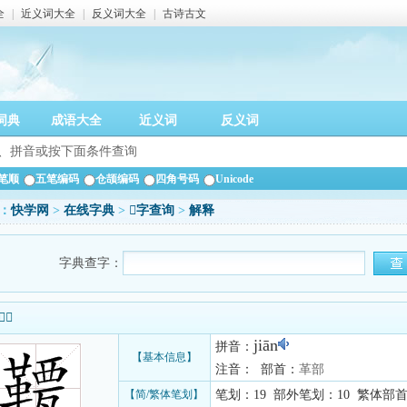
全
|
近义词大全
|
反义词大全
|
古诗古文
词典
成语大全
近义词
反义词
笔顺
五笔编码
仓颉编码
四角号码
Unicode
：
快学网
>
在线字典
>
𩌯字查询
>
解释
字典查字：
信息
jiān
拼音：
【基本信息】
注音： 部首：
革部
【简/繁体笔划】
笔划：19 部外笔划：10 繁体部首