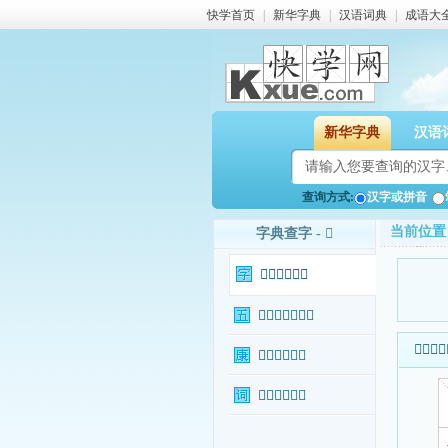
快学首页
|
新华字典
|
汉语词典
|
成语大
新华字典
汉语
查询方式:
汉字或拼音
当前位置
字典查字 - 𩌯
𩌯字基本信息
𩌯字输入法查询
𩌯字基本
𩌯字康熙字典
𩌯字相关词语