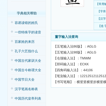
【常用
【字库
字典相关帮助
【汉字
容易读错的姓氏
【造 
一些特殊字的读音
薑字输入法查询
百家姓的来历
【五笔输入法86版】：AGLG
孔子六艺指什么
【五笔输入法98版】：AGLG
【仓颉输入法】：TMWM
中国古代家训大全
【郑码输入法】：ECKK
【四角码输入法】：44106
中国古今称谓大全
【笔划输入法】：12212512112512
中国节日大全
【书写笔顺】：横竖竖横竖折横竖
汉字笔画名称表
中国历代皇帝列表