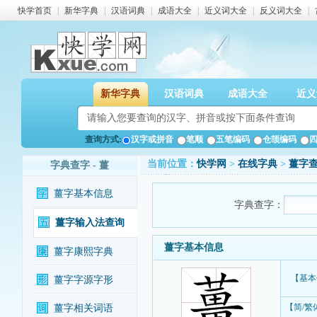
快学首页
|
新华字典
|
汉语词典
|
成语大全
|
近义词大全
|
反义词大全
|
新华字典
汉语词典
成语大全
近义
查询方式:
汉字或拼音
笔顺
五笔编码
仓颉编码
当前位置：
快学网
>
在线字典
>
薑字
字典查字 - 薑
薑字基本信息
字典查字：
薑字输入法查询
薑字基本信息
薑字康熙字典
【基本
薑字字源字形
【简/繁
薑字相关词语