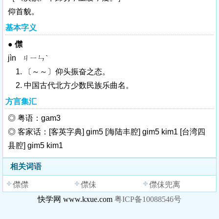
仰首貌。
基本字义
●
僸
jìn ㄐㄧㄣˋ
1. 〔～～〕仰头振奋之态。
2. 中国古代北方少数民族乐曲名。
方言集汇
◎ 粤语：gam3
◎ 客家话：[客英字典] gim5 [海陆丰腔] gim5 kim1 [台湾四
县腔] gim5 kim1
相关词语
僸僸
僸佅
僸佅兜离
快学网 www.kxue.com
粤ICP备10088546号