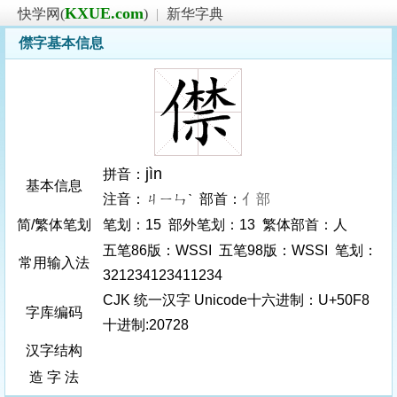
KXUE.com
快学网(
)
|
新华字典
僸字基本信息
jìn
拼音：
基本信息
注音：ㄐㄧㄣˋ 部首：
亻部
简/繁体笔划
笔划：15 部外笔划：13 繁体部首：人
五笔86版：WSSI 五笔98版：WSSI 笔划：
常用输入法
321234123411234
CJK 统一汉字 Unicode十六进制：U+50F8
字库编码
十进制:20728
汉字结构
造 字 法