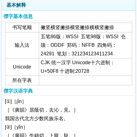
基本解释
僸字基本信息
书写笔顺
撇竖横竖撇捺横竖撇捺横横竖撇捺
五笔86版：WSSI 五笔98版：WSSI 仓
输入法
颉：ODDF 郑码：NFFB 四角码：
24291 笔划：321234123411234
CJK 统一汉字 Unicode十六进制：
Unicode
U+50F8 十进制:20728
所在字表
僸字汉语字典
[①]［jìn］
［《廣韻》居蔭切，去沁，見。］
我国古代北方少数民族乐名。
[②]［yǐn］
［《廣韻》牛錦切，上寢，疑。］