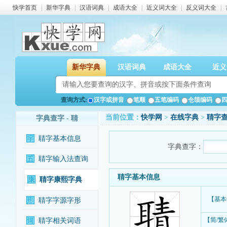
快学首页
|
新华字典
|
汉语词典
|
成语大全
|
近义词大全
|
反义词大全
|
新华字典
汉语词典
成语大全
近义
查询方式:
汉字或拼音
笔顺
五笔编码
仓颉编码
当前位置：
快学网
>
在线字典
>
聙字
字典查字 - 聙
聙字基本信息
字典查字：
聙字输入法查询
聙字基本信息
聙字康熙字典
【基本
聙字字源字形
【简/繁
聙字相关词语