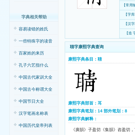
【常用
【字库
字典相关帮助
【汉字
容易读错的姓氏
【造 
一些特殊字的读音
聙字康熙字典查询
百家姓的来历
康熙字典条目：聙
孔子六艺指什么
中国古代家训大全
中国古今称谓大全
中国节日大全
康熙字典部首：耳
康熙字典笔划：14 部外笔划：8
汉字笔画名称表
康熙字典解释：
中国历代皇帝列表
《廣韻》子盈切《集韻》咨盈切，