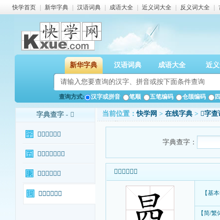
快学首页
|
新华字典
|
汉语词典
|
成语大全
|
近义词大全
|
反义词大全
|
新华字典
汉语词典
成语大全
近义
查询方式:
汉字或拼音
笔顺
五笔编码
仓颉编码
当前位置：
快学网
>
在线字典
>
𣌬字查
字典查字 - 𣌬
𣌬字基本信息
字典查字：
𣌬字输入法查询
𣌬字基本信息
𣌬字康熙字典
【基本
𣌬字相关词语
【简/繁