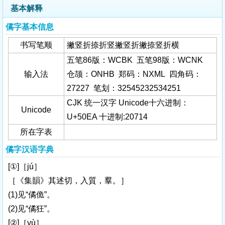
基本解释
僪字基本信息
书写笔顺
撇竖折捺折竖撇竖折撇捺竖折横
五笔86版：WCBK 五笔98版：WCNK
输入法
仓颉：ONHB 郑码：NXML 四角码：
27227 笔划：32545232534251
CJK 统一汉字 Unicode十六进制：
Unicode
U+50EA 十进制:20714
所在字表
僪字汉语字典
[①]［jú］
［《集韻》其述切，入質，羣。］
(1)见“僪佹”。
(2)见“僪狂”。
[②]［yù］