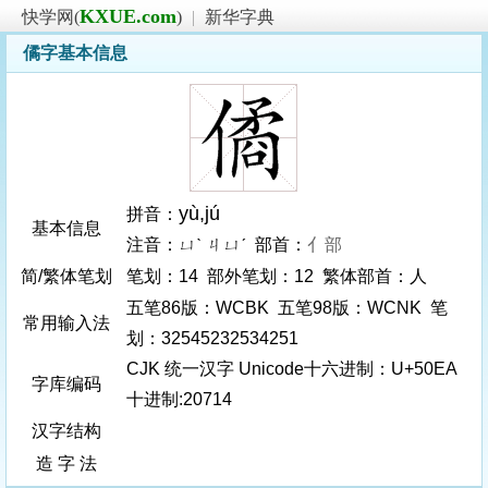
KXUE.com
快学网(
)
|
新华字典
僪字基本信息
yù
,jú
拼音：
基本信息
注音：ㄩˋ ㄐㄩˊ 部首：
亻部
简/繁体笔划
笔划：14 部外笔划：12 繁体部首：人
五笔86版：WCBK 五笔98版：WCNK 笔
常用输入法
划：32545232534251
CJK 统一汉字 Unicode十六进制：U+50EA
字库编码
十进制:20714
汉字结构
造 字 法