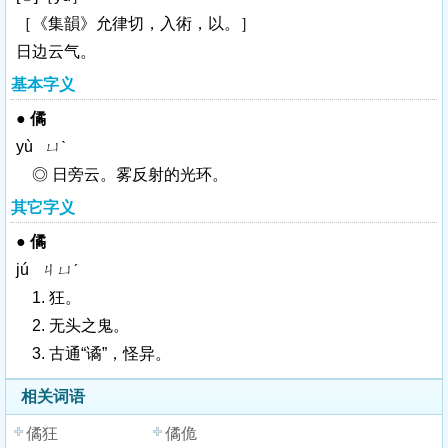
［《集韻》允律切，入術，以。］
日边云气。
基本字义
●
僪
yù ㄩˋ
◎ 日旁云。雾反射的光环。
其它字义
●
僪
jú ㄐㄩˊ
1. 狂。
2. 无头之鬼。
3. 古通“
谲
”，怪异。
相关词语
僪狂
僪佹