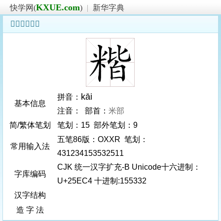
KXUE.com
快学网(
)
|
新华字典
𥻄字基本信息
kāi
拼音：
基本信息
注音： 部首：
米部
简/繁体笔划
笔划：15 部外笔划：9
五笔86版：OXXR 笔划：
常用输入法
431234153532511
CJK 统一汉字扩充-B Unicode十六进制：
字库编码
U+25EC4 十进制:155332
汉字结构
造 字 法