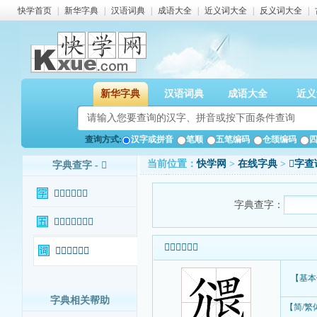
快学首页
|
新华字典
|
汉语词典
|
成语大全
|
近义词大全
|
反义词大全
|
新华字典
汉语词典
成语大全
近义
查询方式:
汉字或拼音
笔顺
五笔编码
仓颉编码
当前位置：
快学网
>
在线字典
>
𡰂字查
字典查字 - 𡰂
𡰂字基本信息
字典查字：
𡰂字输入法查询
𡰂字基本信息
𡰂字相关词语
【基本
字典相关帮助
【简/繁