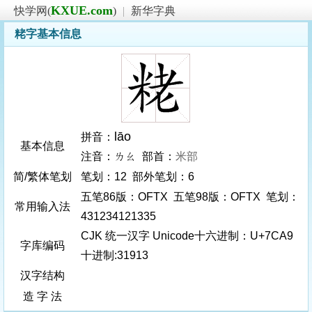
KXUE.com
快学网(
)
|
新华字典
粩字基本信息
lāo
拼音：
基本信息
注音：ㄌㄠ 部首：
米部
简/繁体笔划
笔划：12 部外笔划：6
五笔86版：OFTX 五笔98版：OFTX 笔划：
常用输入法
431234121335
CJK 统一汉字 Unicode十六进制：U+7CA9
字库编码
十进制:31913
汉字结构
造 字 法