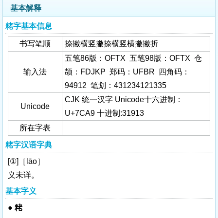
基本解释
粩字基本信息
书写笔顺
捺撇横竖撇捺横竖横撇撇折
五笔86版：OFTX 五笔98版：OFTX 仓
输入法
颉：FDJKP 郑码：UFBR 四角码：
94912 笔划：431234121335
CJK 统一汉字 Unicode十六进制：
Unicode
U+7CA9 十进制:31913
所在字表
粩字汉语字典
[①]［lāo］
义未详。
基本字义
●
粩