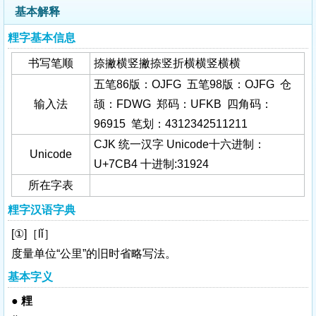
基本解释
粴字基本信息
书写笔顺
捺撇横竖撇捺竖折横横竖横横
五笔86版：OJFG 五笔98版：OJFG 仓
输入法
颉：FDWG 郑码：UFKB 四角码：
96915 笔划：4312342511211
CJK 统一汉字 Unicode十六进制：
Unicode
U+7CB4 十进制:31924
所在字表
粴字汉语字典
[①]［lǐ］
度量单位“公里”的旧时省略写法。
基本字义
●
粴