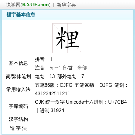
KXUE.com
快学网(
)
|
新华字典
粴字基本信息
lǐ
拼音：
基本信息
注音：ㄌㄧˇ 部首：
米部
简/繁体笔划
笔划：13 部外笔划：7
五笔86版：OJFG 五笔98版：OJFG 笔划：
常用输入法
4312342511211
CJK 统一汉字 Unicode十六进制：U+7CB4
字库编码
十进制:31924
汉字结构
造 字 法