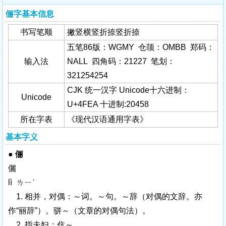
俪字基本信息
书写笔顺
撇竖横竖折捺竖折捺
五笔86版：WGMY 仓颉：OMBB 郑码：
输入法
NALL 四角码：21227 笔划：
321254254
CJK 统一汉字 Unicode十六进制：
Unicode
U+4FEA 十进制:20458
所在字表
《现代汉语通用字表》
基本字义
●
俪
儷
lì ㄌㄧˋ
1. 相并，对偶：～词。～句。～辞（对偶的文辞。亦
作“丽辞”）。骈～（文章的对偶句法）。
2. 指夫妇：伉～。