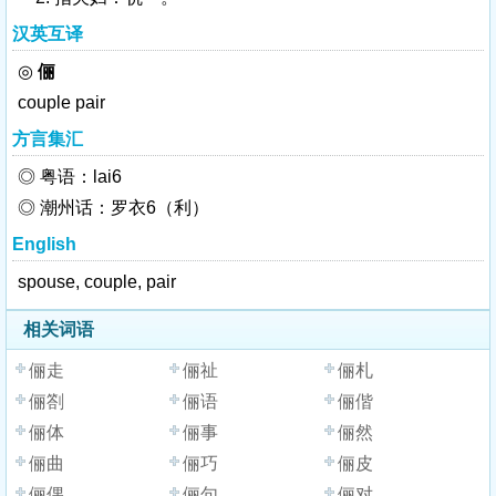
汉英互译
◎
俪
couple
pair
方言集汇
◎ 粤语：lai6
◎ 潮州话：罗衣6（利）
English
spouse, couple, pair
相关词语
俪走
俪祉
俪札
俪劄
俪语
俪偕
俪体
俪事
俪然
俪曲
俪巧
俪皮
俪偶
俪句
俪对