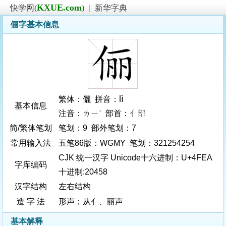
KXUE.com
快学网(
)
|
新华字典
俪字基本信息
lì
繁体：儷 拼音：
基本信息
注音：ㄌㄧˋ 部首：
亻部
简/繁体笔划
笔划：9 部外笔划：7
常用输入法
五笔86版：WGMY 笔划：321254254
CJK 统一汉字 Unicode十六进制：U+4FEA
字库编码
十进制:20458
汉字结构
左右结构
造 字 法
形声；从亻、丽声
基本解释