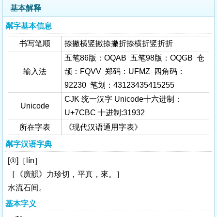
基本解释
粼字基本信息
书写笔顺
捺撇横竖撇捺撇折捺横折竖折折
五笔86版：OQAB 五笔98版：OQGB 仓
输入法
颉：FQVV 郑码：UFMZ 四角码：
92230 笔划：43123435415255
CJK 统一汉字 Unicode十六进制：
Unicode
U+7CBC 十进制:31932
所在字表
《现代汉语通用字表》
粼字汉语字典
[①]［lín］
［《廣韻》力珍切，平真，來。］
水流石间。
基本字义