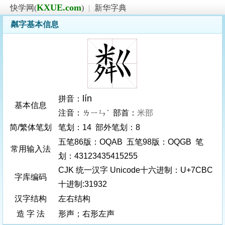
KXUE.com
快学网(
)
|
新华字典
粼字基本信息
lín
拼音：
基本信息
注音：ㄌㄧㄣˊ 部首：
米部
简/繁体笔划
笔划：14 部外笔划：8
五笔86版：OQAB 五笔98版：OQGB 笔
常用输入法
划：43123435415255
CJK 统一汉字 Unicode十六进制：U+7CBC
字库编码
十进制:31932
汉字结构
左右结构
造 字 法
形声；右形左声