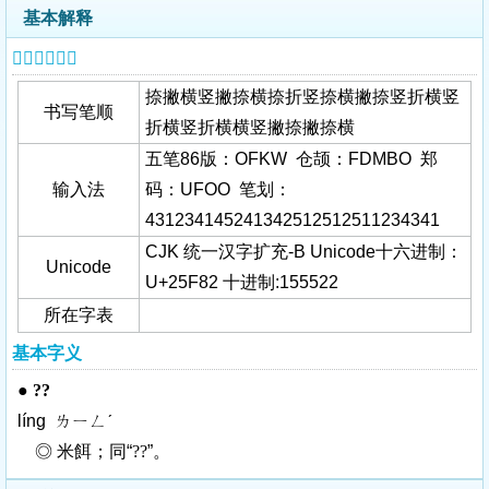
基本解释
𥾂字基本信息
捺撇横竖撇捺横捺折竖捺横撇捺竖折横竖
书写笔顺
折横竖折横横竖撇捺撇捺横
五笔86版：OFKW 仓颉：FDMBO 郑
输入法
码：UFOO 笔划：
431234145241342512512511234341
CJK 统一汉字扩充-B Unicode十六进制：
Unicode
U+25F82 十进制:155522
所在字表
基本字义
●
??
líng ㄌㄧㄥˊ
◎ 米餌；同“
??
”。