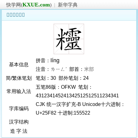
KXUE.com
快学网(
)
|
新华字典
𥾂字基本信息
líng
拼音：
基本信息
注音：ㄌㄧㄥˊ 部首：
米部
简/繁体笔划
笔划：30 部外笔划：24
五笔86版：OFKW 笔划：
常用输入法
431234145241342512512511234341
CJK 统一汉字扩充-B Unicode十六进制：
字库编码
U+25F82 十进制:155522
汉字结构
造 字 法