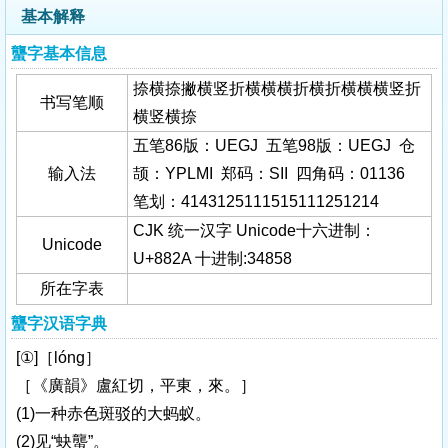
基本解释
蠪字基本信息
捺横捺撇横竖折横横横折横折横横横竖折
书写笔顺
横竖横捺
五笔86版：UEGJ 五笔98版：UEGJ 仓
输入法
颉：YPLMI 郑码：SII 四角码：01136
笔划：4143125111515111251214
CJK 统一汉字 Unicode十六进制：
Unicode
U+882A 十进制:34858
所在字表
蠪字汉语字典
[①]［lóng］
［《廣韻》盧紅切，平東，來。］
(1)一种赤色斑驳的大蚂蚁。
(2)见“蚗蠪”。