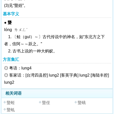
(3)见“蠪姪”。
基本字义
●
蠪
lóng ㄌㄨㄥˊ
1. 〔鲑（
guī
）～〕古代传说中的神名，如“东北方之下
者，倍阿～～跃之。”
2. 古书上说的一种大蚂蚁。
方言集汇
◎ 粤语：lung4
◎ 客家话：[台湾四县腔] lung2 [客英字典] lung2 [海陆丰腔]
lung2
相关词语
蠪蛭
蠪侄
蠪蟜
蠪蚳