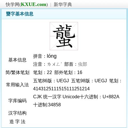
KXUE.com
快学网(
)
|
新华字典
蠪字基本信息
lóng
拼音：
基本信息
注音：ㄌㄨㄥˊ 部首：
虫部
简/繁体笔划
笔划：22 部外笔划：16
五笔86版：UEGJ 五笔98版：UEGJ 笔划：
常用输入法
4143125111515111251214
CJK 统一汉字 Unicode十六进制：U+882A
字库编码
十进制:34858
汉字结构
造 字 法