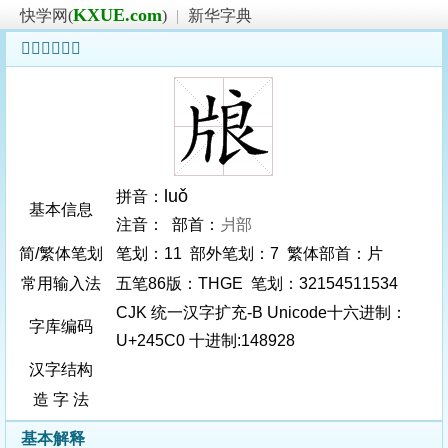
KXUE.com
快学网(
)
|
新华字典
𤗀字基本信息
luǒ
拼音：
基本信息
注音： 部首：
爿部
简/繁体笔划
笔划：11 部外笔划：7 繁体部首：片
常用输入法
五笔86版：THGE 笔划：32154511534
CJK 统一汉字扩充-B Unicode十六进制：
字库编码
U+245C0 十进制:148928
汉字结构
造 字 法
基本解释